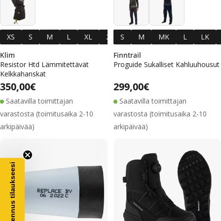
XS
S
M
L
XL
2XL
S
3XL
M
MK
L
LK
Klim
Finntrail
Resistor Htd Lämmitettävät
Proguide Sukalliset Kahluuhousut
Kelkkahanskat
Alennushinta
Normaalihinta
Alennushinta
Normaalihinta
Normaalihinta
350,00€
Normaalihinta
299,00€
Saatavilla toimittajan
Saatavilla toimittajan
varastosta (toimitusaika 2-10
varastosta (toimitusaika 2-10
arkipäivää)
arkipäivää)
€ alennus tilaukseesi