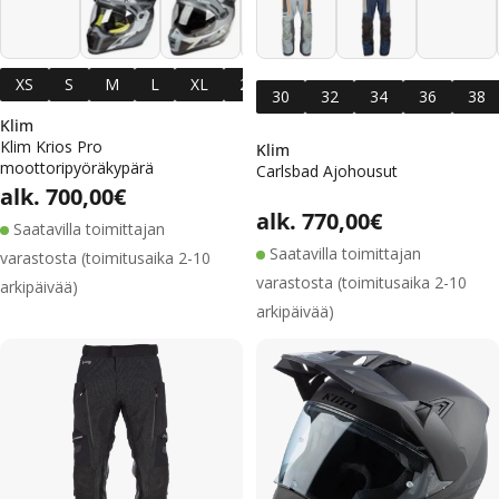
+11
XS
S
M
L
XL
2XL
3XL
30
32
34
36
38
Klim
Klim Krios Pro
Klim
moottoripyöräkypärä
Carlsbad Ajohousut
Alennushinta
Normaalihinta
Normaalihinta
alk. 700,00€
Alennushi
Normaalih
Normaalihinta
alk. 770,00€
Saatavilla toimittajan
Saatavilla toimittajan
varastosta (toimitusaika 2-10
varastosta (toimitusaika 2-10
arkipäivää)
arkipäivää)