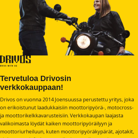
Tervetuloa Drivosin
verkkokauppaan!
Drivos on vuonna 2014 Joensuussa perustettu yritys, joka
on erikoistunut laadukkaisiin moottoripyörä-, motocross-
ja moottorikelkkavarusteisiin. Verkkokaupan laajasta
valikoimasta löydät kaiken moottoripyöräilyyn ja
moottoriurheiluun, kuten moottoripyöräkypärät, ajotakit,