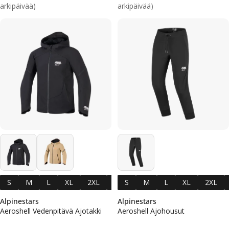
arkipäivää)
arkipäivää)
S
M
L
XL
2XL
3XL
S
4XL
M
L
XL
2XL
Alpinestars
Alpinestars
Aeroshell Vedenpitävä Ajotakki
Aeroshell Ajohousut