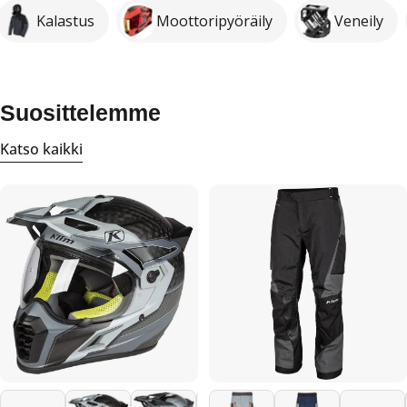
Kalastus
Moottoripyöräily
Veneily
Suosittelemme
Katso kaikki