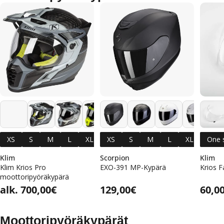
+11
XS
S
M
L
XL
XS
2XL
S
3XL
M
L
XL
One 
2XL
Klim
Scorpion
Klim
Klim Krios Pro
EXO-391 MP-Kypärä
Krios F
moottoripyöräkypärä
Alennushinta
Normaalihinta
Alennushinta
Normaalihinta
Normaalihinta
alk. 700,00€
Normaalihinta
129,00€
Norm
60,0
Moottoripyöräkypärät