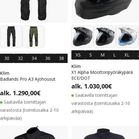
XS
S
Short
M
L
Short
XL
30
32
34
36
38
40
42
30
32
Klim
X1 Alpha Moottoripyöräkypärä
Klim
ECE/DOT
Badlands Pro A3 Ajohousut
Alennus
Normaal
Normaalihinta
alk. 1.030,00€
Alennushinta
Normaalihinta
Normaalihinta
alk. 1.290,00€
Saatavilla toimittajan
Saatavilla toimittajan
varastosta (toimitusaika 2-10
varastosta (toimitusaika 2-10
arkipäivää)
arkipäivää)