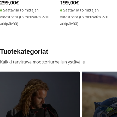
Alennushinta
Normaalihinta
Alennushinta
Normaalihinta
Normaalihinta
299,00€
Normaalihinta
199,00€
Saatavilla toimittajan
Saatavilla toimittajan
varastosta (toimitusaika 2-10
varastosta (toimitusaika 2-10
arkipäivää)
arkipäivää)
Tuotekategoriat
Kaikki tarvittava moottoriurheilun ystävälle