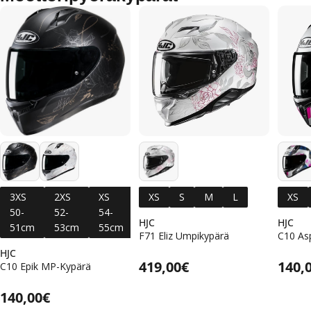
3XS
2XS
XS
XS
S
M
M
L
XS
S 55-
L 58-
50-
52-
54-
57-
56cm
59cm
HJC
HJC
51cm
53cm
55cm
58cm
F71 Eliz Umpikypärä
C10 As
HJC
Alennushinta
Normaalihinta
Normaalihinta
419,00€
Norm
140,
C10 Epik MP-Kypärä
Alennushinta
Normaalihinta
Normaalihinta
140,00€