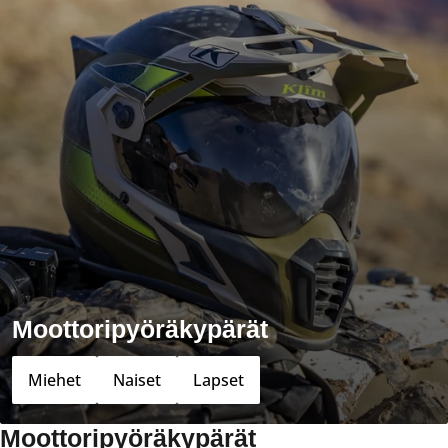
Moottoripyöräkypärät
Miehet
Naiset
Lapset
Moottoripyöräkypärät