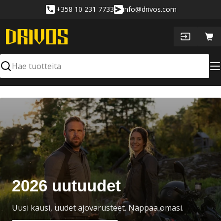
Siirry
+358 10 231 7733
info@drivos.com
sisältöön
Ost
Hae
2026 uutuudet
Uusi kausi, uudet ajovarusteet. Nappaa omasi.