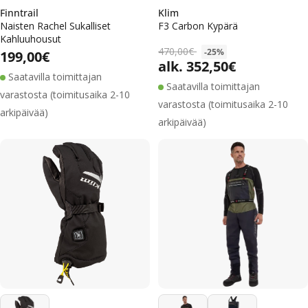
Finntrail
Klim
Naisten Rachel Sukalliset
F3 Carbon Kypärä
Kahluuhousut
Alennushinta
Normaalihinta
470,00€
-25%
Normaalihinta
199,00€
alk. 352,50€
Alennushinta
Normaalihinta
Saatavilla toimittajan
Saatavilla toimittajan
varastosta (toimitusaika 2-10
varastosta (toimitusaika 2-10
arkipäivää)
arkipäivää)