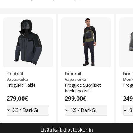
Finntrail
Finntrail
Finnt
Vapaa-aika
Vapaa-aika
Mönk
Proguide Takki
Proguide Sukalliset
Prog
Kahluuhousut
Alennushinta
Normaalihinta
Alennushinta
Normaalihinta
Normaalihinta
279,00€
Normaalihinta
299,00€
No
249
Lisää kaikki ostoskoriin