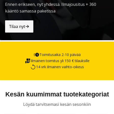
Ennen erikseen, nyt yhdessä. Ilmajousitus + 360
kääntö samassa paketissa
Tilaa nyt
Toimitusaika 2-10 päivää
Ilmainen toimitus yli 150 € tilauksille
14 vrk ilmainen vaihto-oikeus
Kesän kuumimmat tuotekategoriat
Löydä tarvitsemasi kesän sesonkiin