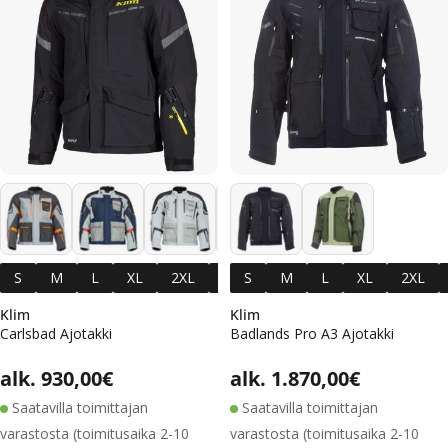
+1
S
M
L
XL
2XL
3XL
S
M
L
XL
2XL
Klim
Klim
Carlsbad Ajotakki
Badlands Pro A3 Ajotakki
Alennushinta
Normaalihinta
Alennus
Normaal
Normaalihinta
alk. 930,00€
Normaalihinta
alk. 1.870,00€
Saatavilla toimittajan
Saatavilla toimittajan
varastosta (toimitusaika 2-10
varastosta (toimitusaika 2-10