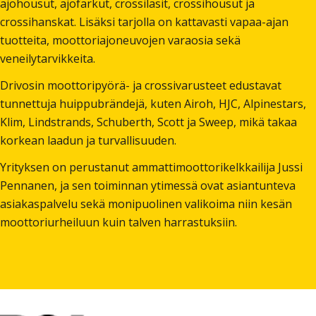
ajohousut, ajofarkut, crossilasit, crossihousut ja
crossihanskat. Lisäksi tarjolla on kattavasti vapaa-ajan
tuotteita, moottoriajoneuvojen varaosia sekä
veneilytarvikkeita.
Drivosin moottoripyörä- ja crossivarusteet edustavat
tunnettuja huippubrändejä, kuten Airoh, HJC, Alpinestars,
Klim, Lindstrands, Schuberth, Scott ja Sweep, mikä takaa
korkean laadun ja turvallisuuden.
Yrityksen on perustanut ammattimoottorikelkkailija Jussi
Pennanen, ja sen toiminnan ytimessä ovat asiantunteva
asiakaspalvelu sekä monipuolinen valikoima niin kesän
moottoriurheiluun kuin talven harrastuksiin.