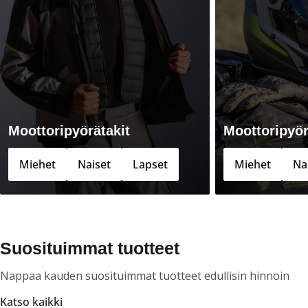
Moottoripyörätakit
Moottoripyö
Miehet
Naiset
Lapset
Miehet
Na
Suosituimmat tuotteet
Nappaa kauden suosituimmat tuotteet edullisin hinnoin
Katso kaikki