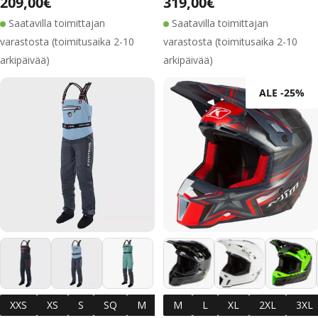
Normaalihinta
209,00€
Normaalihinta
319,00€
Saatavilla toimittajan
Saatavilla toimittajan
varastosta (toimitusaika 2-10
varastosta (toimitusaika 2-10
arkipäivää)
arkipäivää)
ALE -25%
XXS
XS
S
SQ
M
MQ
M
L
L
XL
XL
2XL
XXL
3XL