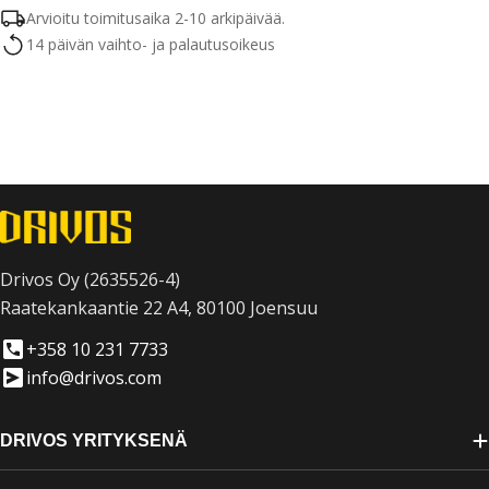
Arvioitu toimitusaika 2-10 arkipäivää.
14 päivän vaihto- ja palautusoikeus
Drivos Oy (2635526-4)
Raatekankaantie 22 A4, 80100 Joensuu
+358 10 231 7733
info@drivos.com
DRIVOS YRITYKSENÄ