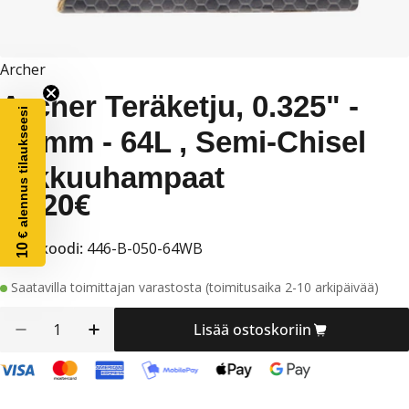
Archer
Archer Teräketju, 0.325" -
€ alennus tilaukseesi
1,3mm - 64L , Semi-Chisel
leikkuuhampaat
21,20€
Alennushinta
Normaalihinta
Normaalihinta
Tuotekoodi:
446-B-050-64WB
10
Saatavilla toimittajan varastosta (toimitusaika 2-10 arkipäivää)
Määrä
Lisää ostoskoriin
Vähennä määrää tuotteelle Archer Teräketju, 0
Lisää määrää tuotteelle Archer Teräke