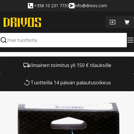
Siirry
+358 10 231 7733
info@drivos.com
sisältöön
Ost
Hae
Ilmainen toimitus yli 150 € tilauksille
Tuotteilla 14 päivän palautusoikeus