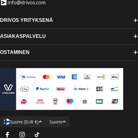
info@drivos.com
DRIVOS YRITYKSENÄ
ASIAKASPALVELU
OSTAMINEN
M
K
Suomi (EUR €)
Suomi
a
i