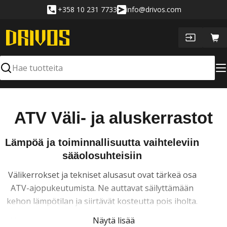
Siirry
+358 10 231 7733
info@drivos.com
sisältöön
Ost
Hae
K
ATV Väli- ja aluskerrastot
o
Lämpöä ja toiminnallisuutta vaihteleviin
k
sääolosuhteisiin
o
Välikerrokset ja tekniset alusasut ovat tärkeä osa
ATV-ajopukeutumista. Ne auttavat säilyttämään
e
kehon lämpötilan ja siirtävät kosteutta pois iholta.
l
Valikoimassamme on hengittäviä ja nopeasti kuivuvia
Näytä lisää