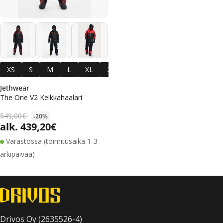
XS
S
M
L
XL
2XL
3XL
4XL
Jethwear
The One V2 Kelkkahaalari
549,00€
-20%
alk. 439,20€
Alennushinta
Normaalihinta
Varastossa (toimitusaika 1-3
arkipäivää)
Drivos Oy (2635526-4)