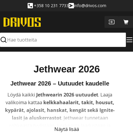
Siirry
+358 10 231 7733
info@drivos.com
sisältöön
Ost
Hae
K
Jethwear 2026
o
Jethwear 2026 – Uutuudet kaudelle
k
Löydä kaikki
Jethwearin 2026 uutuudet
. Laaja
o
valikoima kattaa
kelkkahaalarit, takit, housut,
kypärät, ajolasit, hanskat, kengät sekä Ignite-
e
lasit ja aluskerrastot
. Jethwear tunnetaan
l
rohkeasta tyylistään, korkeasta laadustaan ja
Näytä lisää