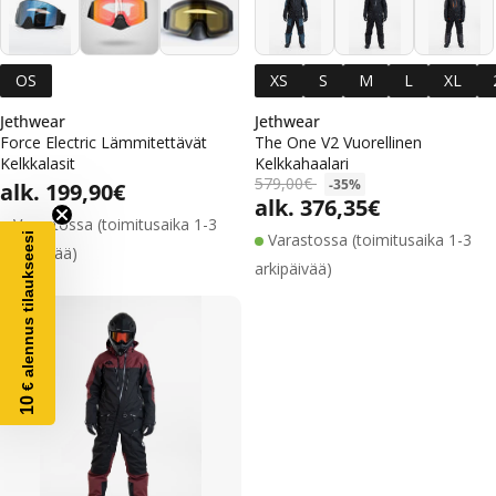
Tutustu
Jethwearin uusimpiin tuotteisiin
ja hanki
kauden kuumimmat varusteet
Drivosilta
– nopeasti
ja kilpailukykyiseen hintaan.
OS
XS
S
M
L
XL
Jethwear
Jethwear
Force Electric Lämmitettävät
The One V2 Vuorellinen
Kelkkalasit
Kelkkahaalari
Alennushinta
Normaalihinta
579,00€
-35%
Normaalihinta
alk. 199,90€
alk. 376,35€
Alennushinta
Normaalihinta
Varastossa (toimitusaika 1-3
Varastossa (toimitusaika 1-3
€ alennus tilaukseesi
arkipäivää)
arkipäivää)
10