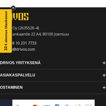
m
a
€ alennus tilaukseesi
:
Drivos Oy (2635526-4)
Raatekankaantie 22 A4, 80100 Joensuu
+358 10 231 7733
10
info@drivos.com
DRIVOS YRITYKSENÄ
ASIAKASPALVELU
OSTAMINEN