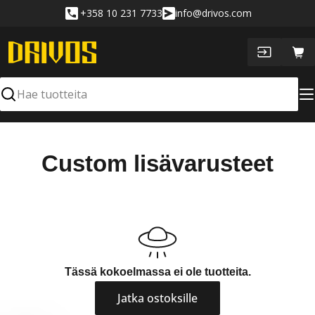
Siirry
+358 10 231 7733
info@drivos.com
sisältöön
Ost
Hae
K
Custom lisävarusteet
o
k
o
e
Tässä kokoelmassa ei ole tuotteita.
l
Jatka ostoksille