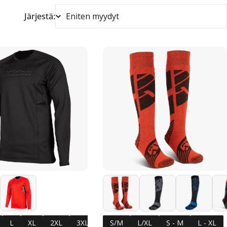
Järjestä:
L
XL
2XL
3XL
S/M
L/XL
S - M
L - XL