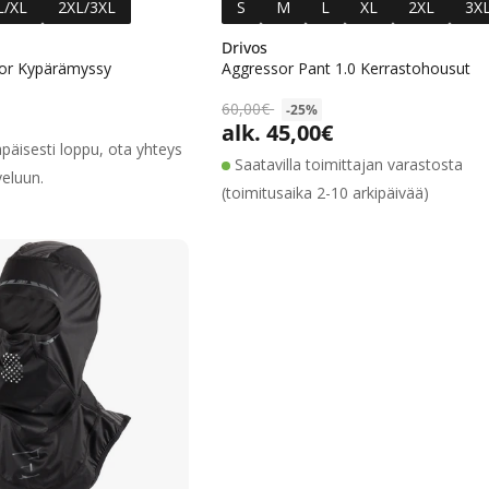
L/XL
2XL/3XL
S
M
L
XL
2XL
3X
Drivos
ior Kypärämyssy
Aggressor Pant 1.0 Kerrastohousut
Alennushinta
Normaalihinta
60,00€
-25%
lihinta
alk. 45,00€
Alennushinta
Normaalihinta
apäisesti loppu, ota yhteys
Saatavilla toimittajan varastosta
veluun.
(toimitusaika 2-10 arkipäivää)