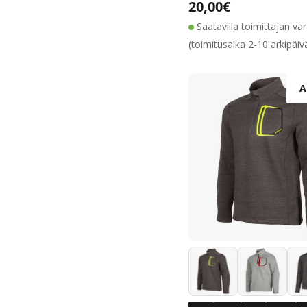
Alennushin
Normaalih
Normaalihinta
20,00€
Saatavilla toimittajan va
(toimitusaika 2-10 arkipäiv
A