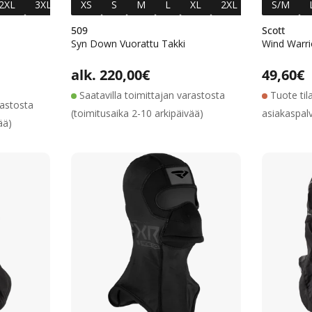
2XL
3XL
XS
S
M
L
XL
2XL
3XL
S/M
509
Scott
Syn Down Vuorattu Takki
Wind Warr
Alennushinta
Normaalihinta
Normaalihinta
alk. 220,00€
Normaa
49,60€
Saatavilla toimittajan varastosta
Tuote til
rastosta
(toimitusaika 2-10 arkipäivää)
asiakaspal
ää)