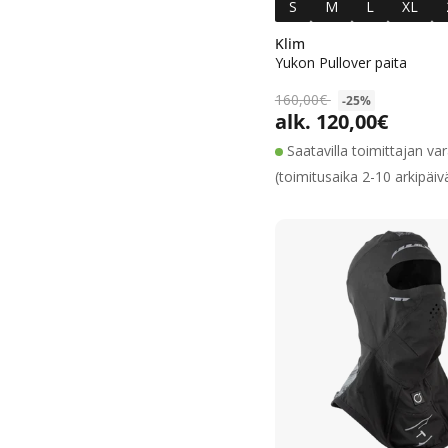
S
M
L
XL
Klim
Yukon Pullover paita
160,00€
-25%
alk. 120,00€
Alennushinta
Normaalihinta
Saatavilla toimittajan va
(toimitusaika 2-10 arkipäiv