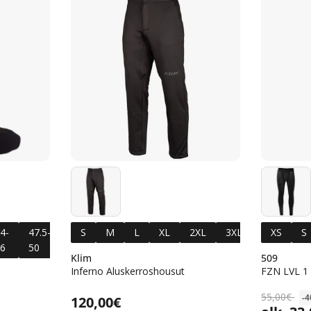
4-
47.5-
S
M
L
XL
2XL
3XL
4XL
XS
5X
S
6
50
Klim
509
Inferno Aluskerroshousut
FZN LVL 1
Alennushinta
Normaalihinta
55,00€
-
Normaalihinta
120,00€