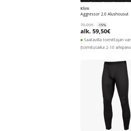
Klim
Aggressor 2.0 Alushousut
70,00€
-15%
alk. 59,50€
Alennushinta
Normaalihinta
Saatavilla toimittajan va
(toimitusaika 2-10 arkipäiv