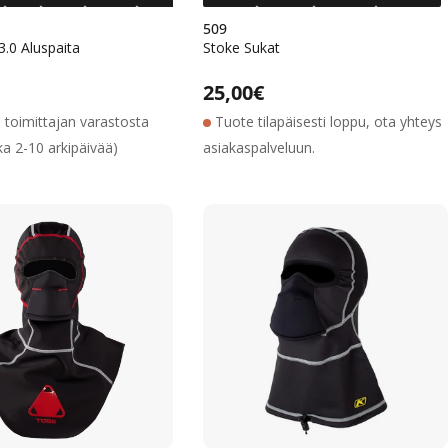
509
3.0 Aluspaita
Stoke Sukat
Alennushinta
Normaalihinta
Alennushinta
Normaalihinta
lihinta
Normaalihinta
25,00€
a toimittajan varastosta
Tuote tilapäisesti loppu, ota yhteys
ka 2-10 arkipäivää)
asiakaspalveluun.