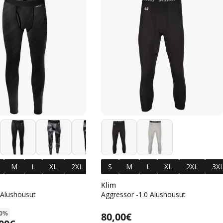
+4
L
M
L
XL
2XL
3XL
S
M
L
XL
2XL
3X
Klim
 Alushousut
Aggressor -1.0 Alushousut
Alennushinta
Normaalihinta
40%
Normaalihinta
80,00€