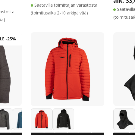
alk. 33
ta
inta
Alennu
Normaa
Saatavilla toimittajan varastosta
Saatavill
rastosta
(toimitusaika 2-10 arkipäivää)
(toimitusai
ää)
LE -25%