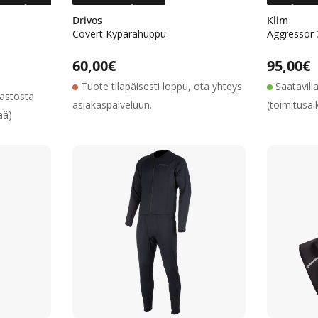
Drivos
Klim
Covert Kypärähuppu
Aggressor 
Alennushinta
Normaalihinta
Normaalihinta
60,00€
Normaa
95,00€
Tuote tilapäisesti loppu, ota yhteys
Saatavill
rastosta
asiakaspalveluun.
(toimitusai
ää)