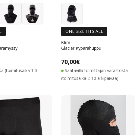
E
ONE SIZE FITS ALL
Klim
ärämyssy
Glacier Kypärähuppu
Alennushinta
Normaalihinta
Alennushinta
Normaalihinta
lihinta
Normaalihinta
70,00€
a (toimitusaika 1-3
Saatavilla toimittajan varastosta
(toimitusaika 2-10 arkipäivää)