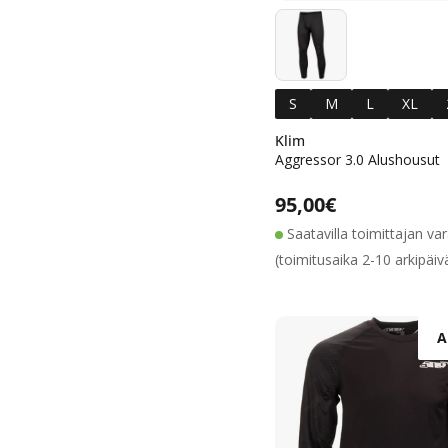
S
M
L
XL
Klim
Aggressor 3.0 Alushousut
Alennushin
Normaalih
Normaalihinta
95,00€
Saatavilla toimittajan va
(toimitusaika 2-10 arkipäiv
A