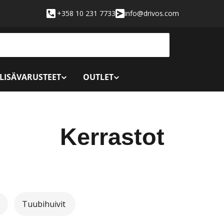
+358 10 231 7733
info@drivos.com
 LISÄVARUSTEET
OUTLET
K
Kerrastot
o
k
Tuubihuivit
o