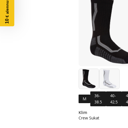
10
36-
40-
4
M
38.5
42.5
4
Klim
Crew Sukat