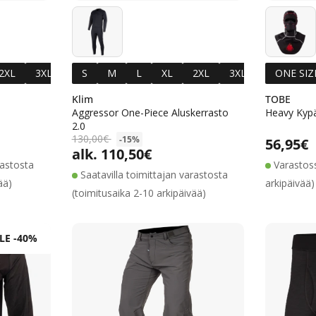
2XL
3XL
S
M
L
XL
2XL
3XL
ONE SIZ
Klim
TOBE
Aggressor One-Piece Aluskerrasto
Heavy Kyp
2.0
ta
inta
130,00€
-15%
Normaa
56,95€
alk. 110,50€
Alennushinta
Normaalihinta
rastosta
Varastoss
Saatavilla toimittajan varastosta
ää)
arkipäivää)
(toimitusaika 2-10 arkipäivää)
LE -40%