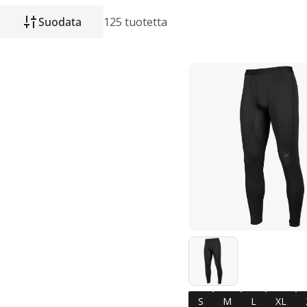
Suodata
125 tuotetta
S
M
L
XL