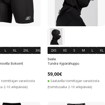
L
XL
XL
2XL
2XL
3XL
3XL
Tall
2XS
Tall
XS
Tall
S
Tall
M
Tall
L
XL
l
Tall
Tall
Tall
2X
3X
M
L
XL
Svala
novilla Bokserit
Tundra Kypärähuppu
Alennushinta
Normaalihinta
Alennushinta
Normaalihinta
lihinta
Normaalihinta
59,00€
a toimittajan varastosta
Saatavilla toimittajan varastosta
ka 2-10 arkipäivää)
(toimitusaika 2-10 arkipäivää)