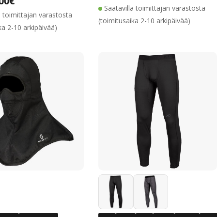
,00€
shinta
lihinta
Saatavilla toimittajan varastosta
a toimittajan varastosta
(toimitusaika 2-10 arkipäivää)
ka 2-10 arkipäivää)