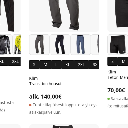
+4
+2
XL
2XL
3XL
M
S
M
L
S
M
L
XL
2XL
3XL
Tall
Tal
Klim
Teton Meri
Klim
Transition housut
Normaa
70,00€
Alennushinta
Normaalihinta
Normaalihinta
alk. 140,00€
Saatavill
rastosta
Tuote tilapäisesti loppu, ota yhteys
(toimitusai
ää)
asiakaspalveluun.