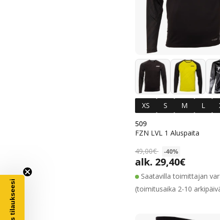
XS
S
M
L
509
FZN LVL 1 Aluspaita
49,00€
-40%
alk. 29,40€
Alennushinta
Normaalihinta
Saatavilla toimittajan va
€ alennus tilaukseesi
(toimitusaika 2-10 arkipäiv