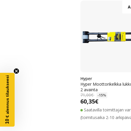
A
€ alennus tilaukseesi
Hyper
Hyper Moottorikelkka luk
2 avainta
71,00€
-15%
60,35€
Alennushinta
Normaalihinta
Saatavilla toimittajan va
(toimitusaika 2-10 arkipäiv
10