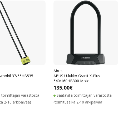
Abus
mobil 37/55HB535
ABUS U-lukko Granit X-Plus
540/160HB300 Moto
Alennushinta
Normaalihinta
Alennushinta
Normaalihinta
lihinta
€
Normaalihinta
135,00€
a toimittajan varastosta
Saatavilla toimittajan varastosta
ka 2-10 arkipäivää)
(toimitusaika 2-10 arkipäivää)