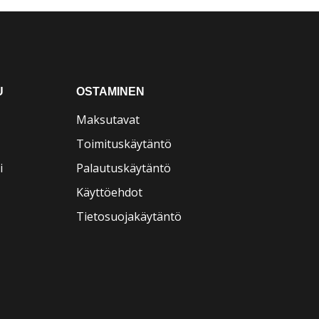
U
OSTAMINEN
Maksutavat
Toimituskäytäntö
i
Palautuskäytäntö
Käyttöehdot
Tietosuojakäytäntö