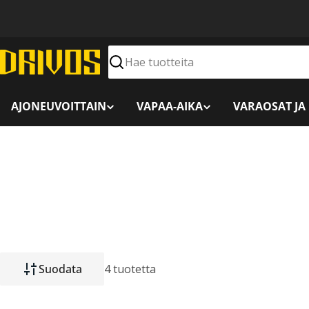
Siirry
sisältöön
Hae
AJONEUVOITTAIN
VAPAA-AIKA
VARAOSAT JA
Suodata
4 tuotetta