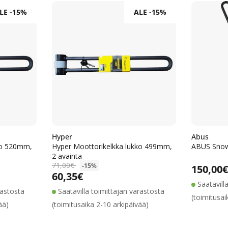
LE -15%
ALE -15%
e
l
m
a
:
Hyper
Abus
ko 520mm,
Hyper Moottorikelkka lukko 499mm,
ABUS Snow
2 avainta
71,00€
-15%
Normaa
150,00
60,35€
Alennushinta
Normaalihinta
Saatavill
rastosta
Saatavilla toimittajan varastosta
(toimitusai
ää)
(toimitusaika 2-10 arkipäivää)