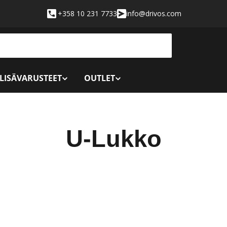
+358 10 231 7733
info@drivos.com
 LISÄVARUSTEET
OUTLET
K
U-Lukko
o
k
o