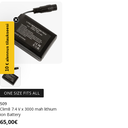
€ alennus tilaukseesi
10
ONE SIZE FITS ALL
509
Clim8 7.4 V x 3000 mah lithium
ion Battery
Alennushinta
Normaalihinta
Normaalihinta
65,00€