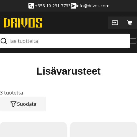
Siirry
+358 10 231 7733
info@drivos.com
sisältöön
Ost
Hae
K
Lisävarusteet
o
k
3 tuotetta
Suodata
o
e
l