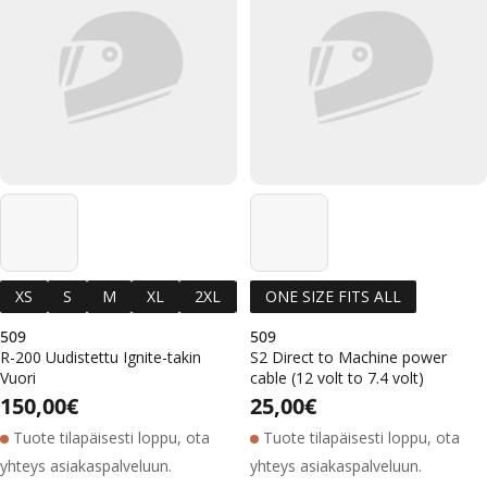
m
a
:
XS
S
M
XL
2XL
3XL
ONE SIZE FITS ALL
509
509
R-200 Uudistettu Ignite-takin
S2 Direct to Machine power
Vuori
cable (12 volt to 7.4 volt)
Alennushinta
Normaalihinta
Alennushinta
Normaalihinta
Normaalihinta
150,00€
Normaalihinta
25,00€
Tuote tilapäisesti loppu, ota
Tuote tilapäisesti loppu, ota
yhteys asiakaspalveluun.
yhteys asiakaspalveluun.