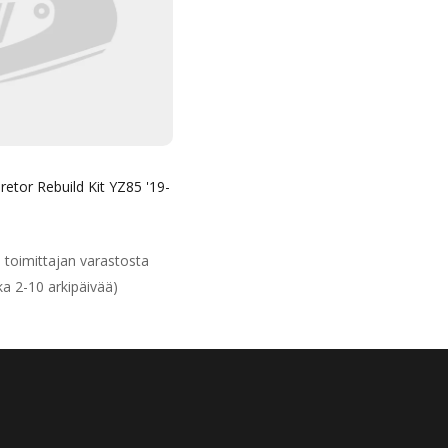
retor Rebuild Kit YZ85 '19-
Alennushinta
Normaalihinta
lihinta
a toimittajan varastosta
ka 2-10 arkipäivää)