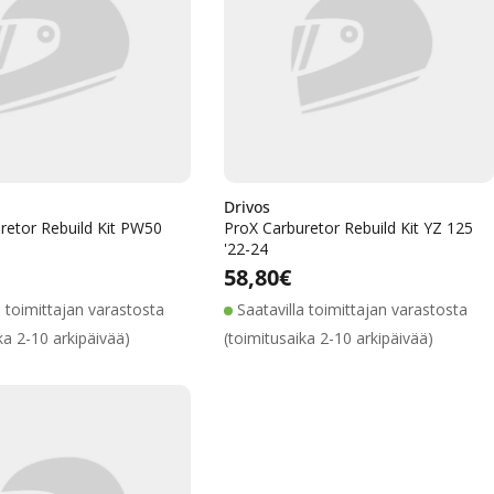
Drivos
retor Rebuild Kit PW50
ProX Carburetor Rebuild Kit YZ 125
'22-24
Alennushinta
Normaalihinta
Alennushinta
Normaalihinta
lihinta
Normaalihinta
58,80€
a toimittajan varastosta
Saatavilla toimittajan varastosta
ka 2-10 arkipäivää)
(toimitusaika 2-10 arkipäivää)