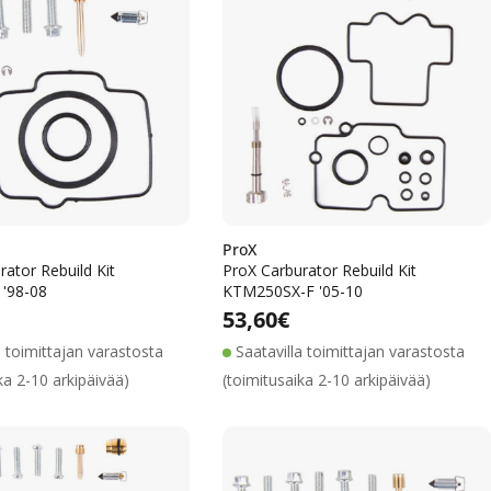
ProX
rator Rebuild Kit
ProX Carburator Rebuild Kit
'98-08
KTM250SX-F '05-10
Alennushinta
Normaalihinta
Alennushinta
Normaalihinta
lihinta
Normaalihinta
53,60€
a toimittajan varastosta
Saatavilla toimittajan varastosta
ka 2-10 arkipäivää)
(toimitusaika 2-10 arkipäivää)