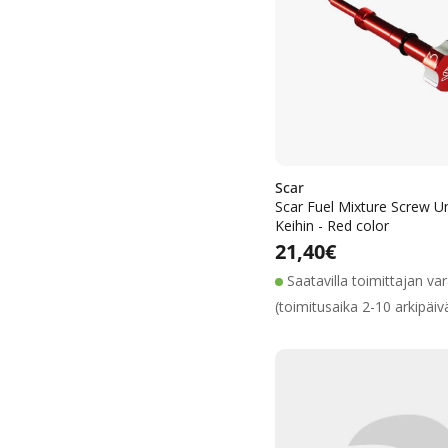
Scar
Scar Fuel Mixture Screw Un
Keihin - Red color
Alennushin
Normaalih
Normaalihinta
21,40€
Saatavilla toimittajan va
(toimitusaika 2-10 arkipäiv