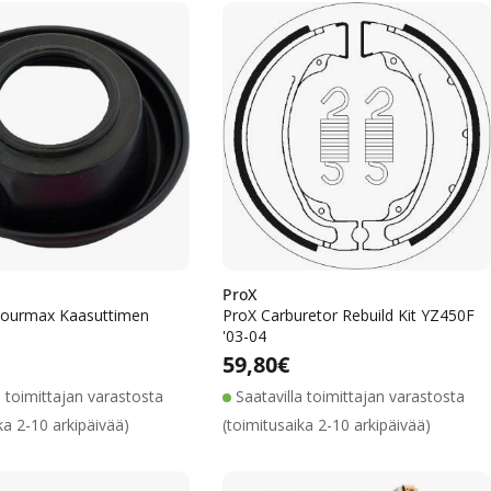
ProX
ourmax Kaasuttimen
ProX Carburetor Rebuild Kit YZ450F
'03-04
Alennushinta
Normaalihinta
Alennushinta
Normaalihinta
lihinta
Normaalihinta
59,80€
a toimittajan varastosta
Saatavilla toimittajan varastosta
ka 2-10 arkipäivää)
(toimitusaika 2-10 arkipäivää)