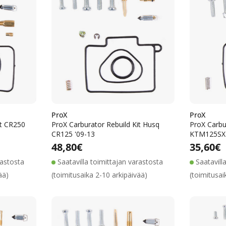
ProX
ProX
it CR250
ProX Carburator Rebuild Kit Husq
ProX Carbu
CR125 '09-13
KTM125SX 
ta
inta
Alennushinta
Normaalihinta
Normaalihinta
48,80€
Normaa
35,60€
rastosta
Saatavilla toimittajan varastosta
Saatavill
ää)
(toimitusaika 2-10 arkipäivää)
(toimitusai