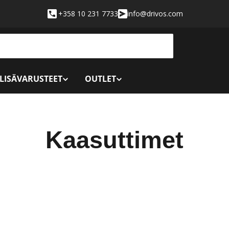
+358 10 231 7733
info@drivos.com
 LISÄVARUSTEET
OUTLET
K
Kaasuttimet
o
k
o