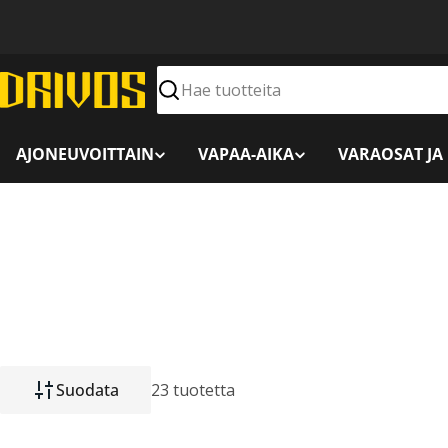
Siirry
sisältöön
Hae
AJONEUVOITTAIN
VAPAA-AIKA
VARAOSAT JA
Suodata
23 tuotetta