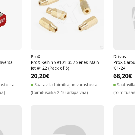
ProX
Drivos
iversal
ProX Keihin 99101-357 Series Main
ProX Carbu
Jet #122 (Pack of 5)
'81-24
ta
inta
Alennushinta
Normaalihinta
Normaalihinta
20,20€
Normaa
68,20€
rastosta
Saatavilla toimittajan varastosta
Saatavill
ää)
(toimitusaika 2-10 arkipäivää)
(toimitusai