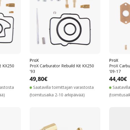
ProX
ProX
it KX250
ProX Carburator Rebuild Kit KX250
ProX Carbu
'93
'09-17
ta
inta
Alennushinta
Normaalihinta
Normaalihinta
49,80€
Normaa
44,40€
rastosta
Saatavilla toimittajan varastosta
Saatavill
ää)
(toimitusaika 2-10 arkipäivää)
(toimitusai