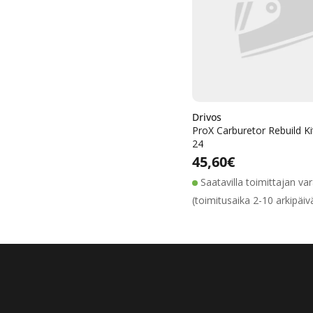
Drivos
ProX Carburetor Rebuild Ki
24
Alennushin
Normaalih
Normaalihinta
45,60€
Saatavilla toimittajan va
(toimitusaika 2-10 arkipäiv