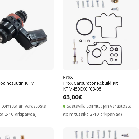
ProX
ttoainesuutin KTM
ProX Carburator Rebuild Kit
KTM450EXC '03-05
Alennushinta
Normaalihinta
Alennushinta
Normaalihinta
lihinta
Normaalihinta
63,00€
a toimittajan varastosta
Saatavilla toimittajan varastosta
ka 2-10 arkipäivää)
(toimitusaika 2-10 arkipäivää)