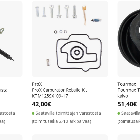
e
l
m
a
:
ProX
Tourmax
usta
ProX Carburator Rebuild Kit
Tourmax T
KTM125SX '09-17
kalvo
ta
inta
Alennushinta
Normaalihinta
Normaalihinta
42,00€
Normaa
51,40€
rastosta
Saatavilla toimittajan varastosta
Saatavill
ää)
(toimitusaika 2-10 arkipäivää)
(toimitusai