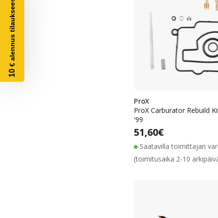
€ alennus tilaukseesi
10
ProX
ProX Carburator Rebuild K
'99
Alennushin
Normaalih
Normaalihinta
51,60€
Saatavilla toimittajan va
(toimitusaika 2-10 arkipäiv