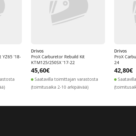
Drivos
Drivos
t YZ65 '18-
ProX Carburetor Rebuild Kit
ProX Carbu
KTM125/250SX '17-22
24
ta
inta
Alennushinta
Normaalihinta
Normaalihinta
45,60€
Normaa
42,80€
rastosta
Saatavilla toimittajan varastosta
Saatavill
ää)
(toimitusaika 2-10 arkipäivää)
(toimitusai