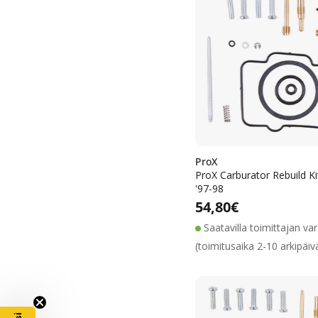
ProX
ProX Carburator Rebuild K
'97-98
Alennushin
Normaalih
Normaalihinta
54,80€
Saatavilla toimittajan va
(toimitusaika 2-10 arkipäiv