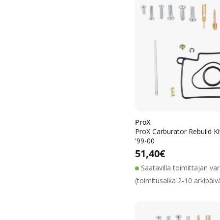
ProX
ProX Carburator Rebuild K
'99-00
Alennushin
Normaalih
Normaalihinta
51,40€
Saatavilla toimittajan va
(toimitusaika 2-10 arkipäiv