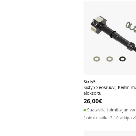
Sixty5
Sixty5 Seosruuvi, Keihin m
eloksoitu
Alennushin
Normaalih
Normaalihinta
26,00€
Saatavilla toimittajan va
(toimitusaika 2-10 arkipäiv