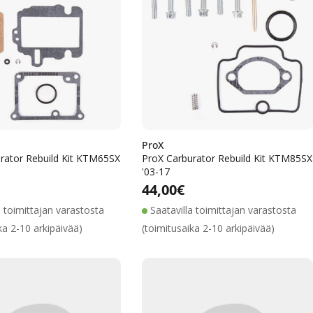
ProX
rator Rebuild Kit KTM65SX
ProX Carburator Rebuild Kit KTM85SX
'03-17
Alennushinta
Normaalihinta
Alennushinta
Normaalihinta
lihinta
Normaalihinta
44,00€
a toimittajan varastosta
Saatavilla toimittajan varastosta
ka 2-10 arkipäivää)
(toimitusaika 2-10 arkipäivää)