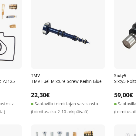
TMV
Sixty5
it YZ125
TMV Fuel Mixture Screw Keihin Blue
Sixty5 Pol
ta
inta
Alennushinta
Normaalihinta
Normaalihinta
22,30€
Normaa
59,00€
rastosta
Saatavilla toimittajan varastosta
Saatavill
ää)
(toimitusaika 2-10 arkipäivää)
(toimitusai