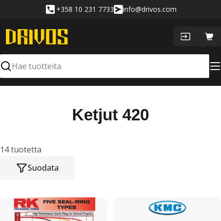
Siirry
+358 10 231 7733
info@drivos.com
sisältöön
Ost
Hae
K
Ketjut 420
o
k
14 tuotetta
Suodata
o
e
l