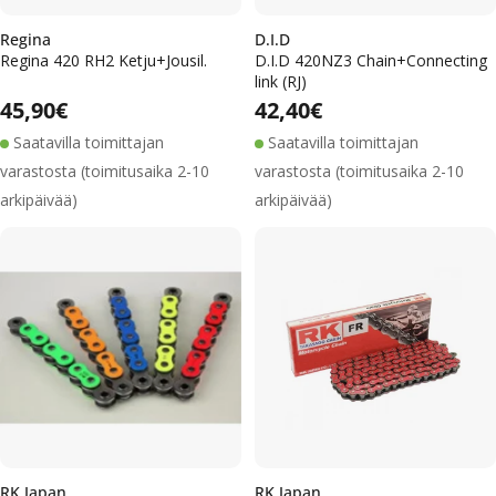
Regina
D.I.D
Regina 420 RH2 Ketju+Jousil.
D.I.D 420NZ3 Chain+Connecting
link (RJ)
Alennushinta
Normaalihinta
Alennushinta
Normaalihinta
Normaalihinta
45,90€
Normaalihinta
42,40€
Saatavilla toimittajan
Saatavilla toimittajan
varastosta (toimitusaika 2-10
varastosta (toimitusaika 2-10
arkipäivää)
arkipäivää)
RK Japan
RK Japan