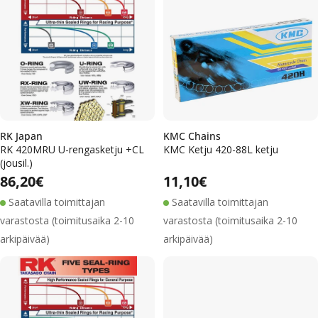
m
a
:
RK Japan
KMC Chains
RK 420MRU U-rengasketju +CL
KMC Ketju 420-88L ketju
(jousil.)
Alennushinta
Normaalihinta
Alennushinta
Normaalihinta
Normaalihinta
86,20€
Normaalihinta
11,10€
Saatavilla toimittajan
Saatavilla toimittajan
varastosta (toimitusaika 2-10
varastosta (toimitusaika 2-10
arkipäivää)
arkipäivää)