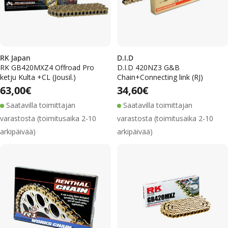
RK Japan
D.I.D
RK GB420MXZ4 Offroad Pro
D.I.D 420NZ3 G&B
ketju Kulta +CL (Jousil.)
Chain+Connecting link (RJ)
Alennushinta
Normaalihinta
Alennushinta
Normaalihinta
Normaalihinta
63,00€
Normaalihinta
34,60€
Saatavilla toimittajan
Saatavilla toimittajan
varastosta (toimitusaika 2-10
varastosta (toimitusaika 2-10
arkipäivää)
arkipäivää)