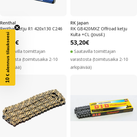
Renthal
RK Japan
Renthal Ketju R1 420x130 C246
RK GB420MXZ Offroad ketju
Kulta +CL (Jousil.)
€ alennus tilaukseesi
Alennushinta
Normaalihinta
Alennushinta
Normaalihinta
Normaalihinta
51,70€
Normaalihinta
53,20€
Saatavilla toimittajan
Saatavilla toimittajan
varastosta (toimitusaika 2-10
varastosta (toimitusaika 2-10
arkipäivää)
arkipäivää)
10