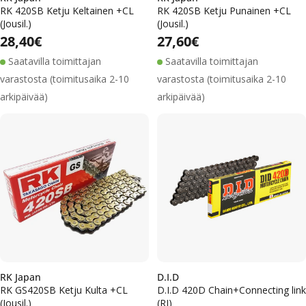
RK 420SB Ketju Keltainen +CL
RK 420SB Ketju Punainen +CL
(Jousil.)
(Jousil.)
Alennushinta
Normaalihinta
Alennushinta
Normaalihinta
Normaalihinta
28,40€
Normaalihinta
27,60€
Saatavilla toimittajan
Saatavilla toimittajan
varastosta (toimitusaika 2-10
varastosta (toimitusaika 2-10
arkipäivää)
arkipäivää)
RK Japan
D.I.D
RK GS420SB Ketju Kulta +CL
D.I.D 420D Chain+Connecting link
(Jousil.)
(RJ)