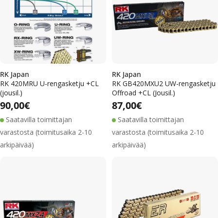
RK Japan
RK Japan
RK 420MRU U-rengasketju +CL
RK GB420MXU2 UW-rengasketju
(jousil.)
Offroad +CL (Jousil.)
Alennushinta
Normaalihinta
Alennushinta
Normaalihinta
Normaalihinta
90,00€
Normaalihinta
87,00€
Saatavilla toimittajan
Saatavilla toimittajan
varastosta (toimitusaika 2-10
varastosta (toimitusaika 2-10
arkipäivää)
arkipäivää)