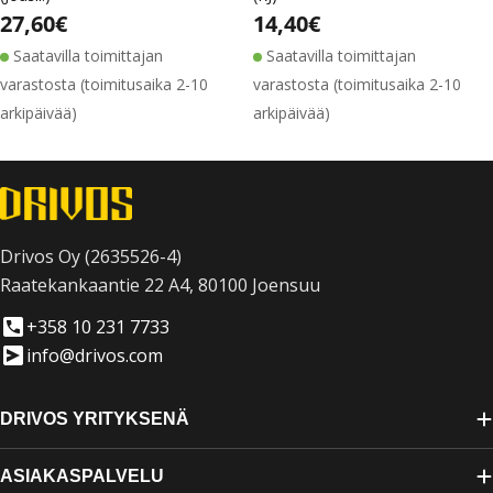
Alennushinta
Normaalihinta
Alennushinta
Normaalihinta
Normaalihinta
27,60€
Normaalihinta
14,40€
Saatavilla toimittajan
Saatavilla toimittajan
varastosta (toimitusaika 2-10
varastosta (toimitusaika 2-10
arkipäivää)
arkipäivää)
Drivos Oy (2635526-4)
Raatekankaantie 22 A4, 80100 Joensuu
+358 10 231 7733
info@drivos.com
DRIVOS YRITYKSENÄ
ASIAKASPALVELU