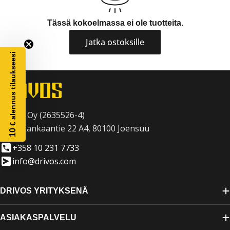
m
Tässä kokoelmassa ei ole tuotteita.
a
Jatka ostoksille
:
€ alennus tilaukseesi
Drivos Oy (2635526-4)
Raatekankaantie 22 A4, 80100 Joensuu
10
+358 10 231 7733
info@drivos.com
DRIVOS YRITYKSENÄ
ASIAKASPALVELU