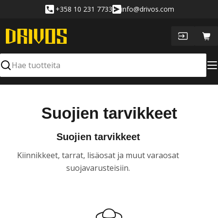
Siirry
+358 10 231 7733
info@drivos.com
sisältöön
Ost
Hae
K
Suojien tarvikkeet
o
Suojien tarvikkeet
k
Kiinnikkeet, tarrat, lisäosat ja muut varaosat
o
suojavarusteisiin.
e
l