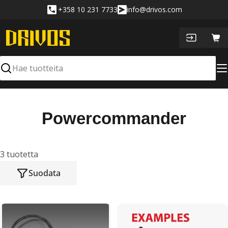
Siirry
+358 10 231 7733
info@drivos.com
sisältöön
Ost
Hae
K
Powercommander
o
k
3 tuotetta
Suodata
o
e
l