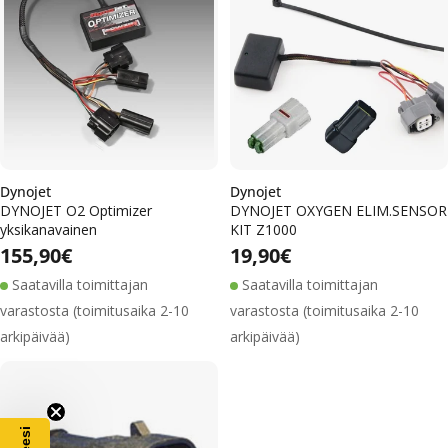
m
a
:
Dynojet
Dynojet
DYNOJET O2 Optimizer
DYNOJET OXYGEN ELIM.SENSOR
yksikanavainen
KIT Z1000
Alennushinta
Normaalihinta
Alennushinta
Normaalihinta
Normaalihinta
155,90€
Normaalihinta
19,90€
Saatavilla toimittajan
Saatavilla toimittajan
varastosta (toimitusaika 2-10
varastosta (toimitusaika 2-10
arkipäivää)
arkipäivää)