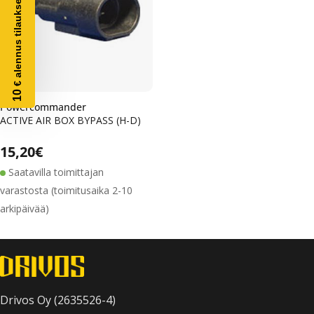
€ alennus tilaukseesi
10
Powercommander
ACTIVE AIR BOX BYPASS (H-D)
Alennushinta
Normaalihinta
Normaalihinta
15,20€
Saatavilla toimittajan
varastosta (toimitusaika 2-10
arkipäivää)
Drivos Oy (2635526-4)