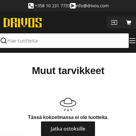
Siirry
+358 10 231 7733
info@drivos.com
sisältöön
Ost
Hae
K
Muut tarvikkeet
o
k
o
e
Tässä kokoelmassa ei ole tuotteita.
l
Jatka ostoksille