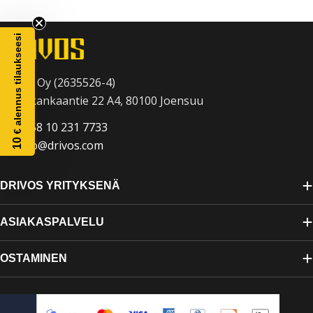
m
a
€ alennus tilaukseesi
:
Drivos Oy (2635526-4)
Raatekankaantie 22 A4, 80100 Joensuu
+358 10 231 7733
10
info@drivos.com
DRIVOS YRITYKSENÄ
ASIAKASPALVELU
OSTAMINEN