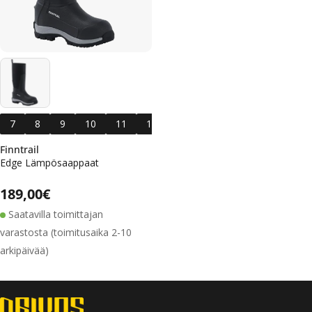
7
8
9
10
11
12
13
Finntrail
Edge Lämpösaappaat
Alennushinta
Normaalihinta
Normaalihinta
189,00€
Saatavilla toimittajan
varastosta (toimitusaika 2-10
arkipäivää)