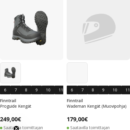
6
7
8
9
10
11
6
12
7
13
8
14
9
10
11
Finntrail
Finntrail
Proguide Kengät
Wademan Kengät (Muovipohja)
Alennushinta
Normaalihinta
Alennushinta
Normaalihinta
Normaalihinta
249,00€
Normaalihinta
179,00€
Saatavilla toimittajan
Saatavilla toimittajan