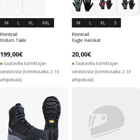
M
L
XL
XXL
M
L
XL
S
Finntrail
Finntrail
Enduro Takki
Eagle Hanskat
Alennushinta
Normaalihinta
Alennushinta
Normaalihinta
Normaalihinta
199,00€
Normaalihinta
20,00€
Saatavilla toimittajan
Saatavilla toimittajan
varastosta (toimitusaika 2-10
varastosta (toimitusaika 2-10
arkipäivää)
arkipäivää)