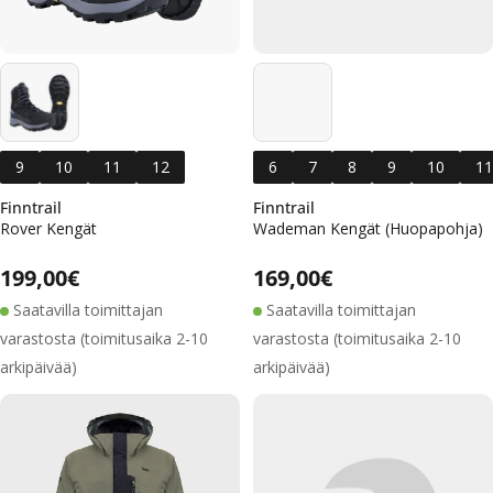
9
10
11
12
6
7
8
9
10
11
Finntrail
Finntrail
Rover Kengät
Wademan Kengät (Huopapohja)
Alennushinta
Normaalihinta
Alennushinta
Normaalihinta
Normaalihinta
199,00€
Normaalihinta
169,00€
Saatavilla toimittajan
Saatavilla toimittajan
varastosta (toimitusaika 2-10
varastosta (toimitusaika 2-10
arkipäivää)
arkipäivää)