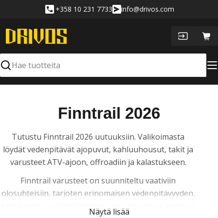
Siirry
+358 10 231 7733
info@drivos.com
sisältöön
Ost
Hae
K
Finntrail 2026
o
Tutustu Finntrail 2026 uutuuksiin. Valikoimasta
k
löydät vedenpitävät ajopuvut, kahluuhousut, takit ja
varusteet ATV-ajoon, offroadiin ja kalastukseen.
o
Finntrail varusteet on suunniteltu vaativiin
e
olosuhteisiin, tarjoten erinomaisen vedenpitävyyden,
l
kestävyyden ja käyttömukavuuden mudassa, vedessä
Näytä lisää