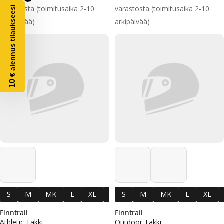
varastosta (toimitusaika 2-10
varastosta (toimitusaika 2-10
€ alennus tilaukseesi
arkipäivää)
arkipäivää)
10
S
M
MK
L
XL
XXL
S
XXXL
M
MK
L
XL
Finntrail
Finntrail
Athletic Takki
Outdoor Takki