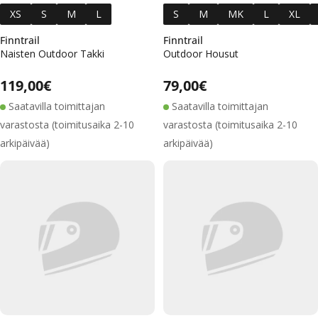
XS
S
M
L
S
M
MK
L
XL
Finntrail
Finntrail
Naisten Outdoor Takki
Outdoor Housut
Alennushinta
Normaalihinta
Alennushinta
Normaalihinta
Normaalihinta
119,00€
Normaalihinta
79,00€
Saatavilla toimittajan
Saatavilla toimittajan
varastosta (toimitusaika 2-10
varastosta (toimitusaika 2-10
arkipäivää)
arkipäivää)