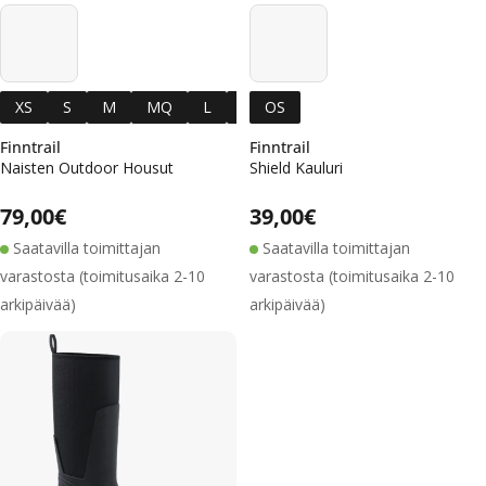
XS
S
M
MQ
L
XL
OS
Finntrail
Finntrail
Naisten Outdoor Housut
Shield Kauluri
Alennushinta
Normaalihinta
Alennushinta
Normaalihinta
Normaalihinta
79,00€
Normaalihinta
39,00€
Saatavilla toimittajan
Saatavilla toimittajan
varastosta (toimitusaika 2-10
varastosta (toimitusaika 2-10
arkipäivää)
arkipäivää)