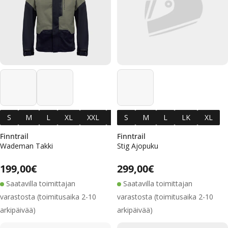
S
M
L
XL
XXL
XXXL
S
M
L
LK
XL
Finntrail
Finntrail
Wademan Takki
Stig Ajopuku
Alennushinta
Normaalihinta
Alennushinta
Normaalihinta
Normaalihinta
199,00€
Normaalihinta
299,00€
Saatavilla toimittajan
Saatavilla toimittajan
varastosta (toimitusaika 2-10
varastosta (toimitusaika 2-10
arkipäivää)
arkipäivää)