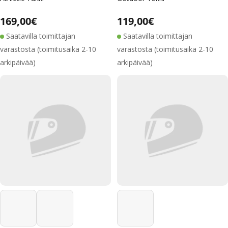
Alennushinta
Normaalihinta
Alennushinta
Normaalihinta
Normaalihinta
169,00€
Normaalihinta
119,00€
Saatavilla toimittajan
Saatavilla toimittajan
varastosta (toimitusaika 2-10
varastosta (toimitusaika 2-10
arkipäivää)
arkipäivää)