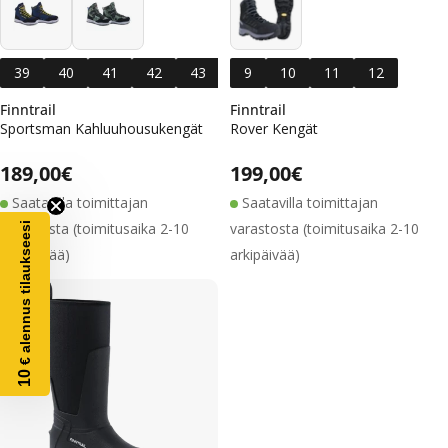
39
40
41
42
43
44
9
45
10
46
11
47
12
Finntrail
Finntrail
Sportsman Kahluuhousukengät
Rover Kengät
Alennushinta
Normaalihinta
Alennushinta
Normaalihinta
Normaalihinta
189,00€
Normaalihinta
199,00€
Saatavilla toimittajan
Saatavilla toimittajan
varastosta (toimitusaika 2-10
varastosta (toimitusaika 2-10
€ alennus tilaukseesi
arkipäivää)
arkipäivää)
10