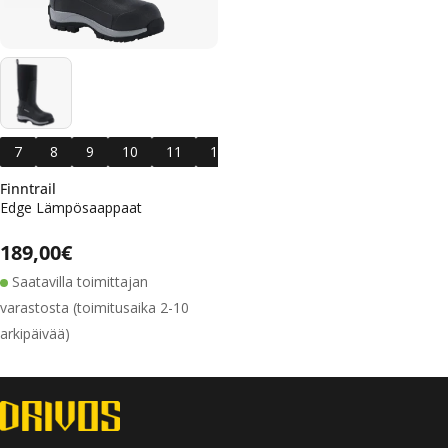
7
8
9
10
11
12
13
Finntrail
Edge Lämpösaappaat
Alennushinta
Normaalihinta
Normaalihinta
189,00€
Saatavilla toimittajan
varastosta (toimitusaika 2-10
arkipäivää)