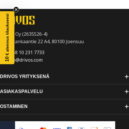
m
a
€ alennus tilaukseesi
:
Drivos Oy (2635526-4)
Raatekankaantie 22 A4, 80100 Joensuu
+358 10 231 7733
10
info@drivos.com
DRIVOS YRITYKSENÄ
ASIAKASPALVELU
OSTAMINEN