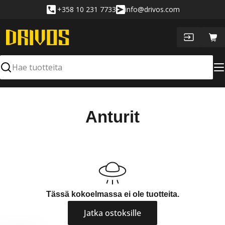
Siirry
+358 10 231 7733
info@drivos.com
sisältöön
Ost
Hae
K
Anturit
o
k
o
e
Tässä kokoelmassa ei ole tuotteita.
l
Jatka ostoksille