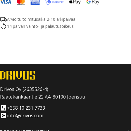
Arvioitu toimitusaika 2-10 arkipäivää.
14 päivän vaihto- ja palautusoikeus
Drivos Oy (2635526-4)
Raatekankaantie 22 A4, 80100 Joensuu
+358 10 231 7733
info@drivos.com