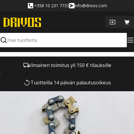
Siirry
+358 10 231 7733
info@drivos.com
sisältöön
Ost
Hae
Ilmainen toimitus yli 150 € tilauksille
Tuotteilla 14 päivän palautusoikeus