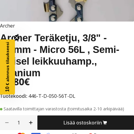
Archer
Archer Teräketju, 3/8" -
€ alennus tilaukseesi
1,3mm - Micro 56L , Semi-
Chisel leikkuuhamp.,
Titanium
33,80€
Alennushinta
Normaalihinta
Normaalihinta
10
Tuotekoodi:
446-T-D-050-56T-DL
Saatavilla toimittajan varastosta (toimitusaika 2-10 arkipäivää)
Määrä
Lisää ostoskoriin
Vähennä määrää tuotteelle Archer Teräketju, 3
Lisää määrää tuotteelle Archer Teräke