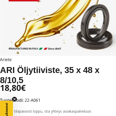
Avaa media 0 ponnahdusikkunassa
Ariete
ARI Öljytiiviste, 35 x 48 x
8/10,5
18,80€
Alennushinta
Normaalihinta
Normaalihinta
Tuotekoodi:
22-A061
Tuote tilapäisesti loppu, ota yhteys asiakaspalveluun.