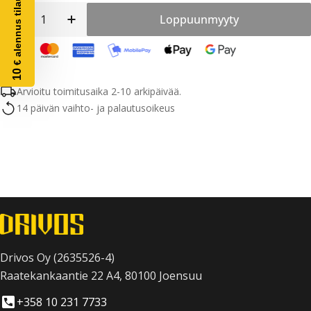
€ alennus tilaukseesi
Määrä
Loppuunmyyty
Vähennä määrää tuotteelle ARI Öljytiiviste, 35 
Lisää määrää tuotteelle ARI Öljytiiviste
10
Arvioitu toimitusaika 2-10 arkipäivää.
14 päivän vaihto- ja palautusoikeus
Drivos Oy (2635526-4)
Raatekankaantie 22 A4, 80100 Joensuu
+358 10 231 7733