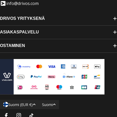
info@drivos.com
DRIVOS YRITYKSENÄ
ASIAKASPALVELU
OSTAMINEN
M
K
Suomi (EUR €)
Suomi
a
i